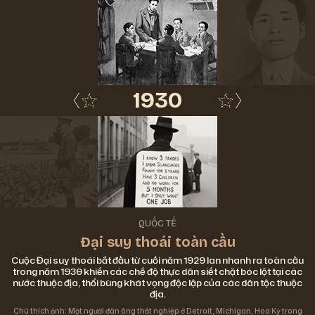
1930
1939
QUỐC TẾ
Đại suy thoái toàn cầu
Cuộc Đại suy thoái bắt đầu từ cuối năm 1929 lan nhanh ra toàn cầu
trong năm 1930 khiến các chế độ thực dân siết chặt bóc lột tại các
nước thuộc địa, thổi bùng khát vọng độc lập của các dân tộc thuộc
địa.
Chú thích ảnh: Một người đàn ông thất nghiệp ở Detroit, Michigan, Hoa Kỳ trong