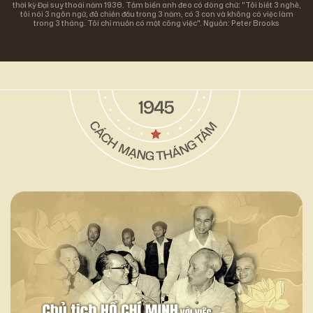
thời kỳ Đại suy thoái năm 1930. Tấm biển anh đeo có dòng chữ: "Tôi biết 3 nghề,
tôi nói 3 ngôn ngữ, đã chiến đấu trong 3 năm, có 3 con và không có việc làm
trong 3 tháng. Tôi chỉ muốn có một công việc". Nguồn: Peter Brooks