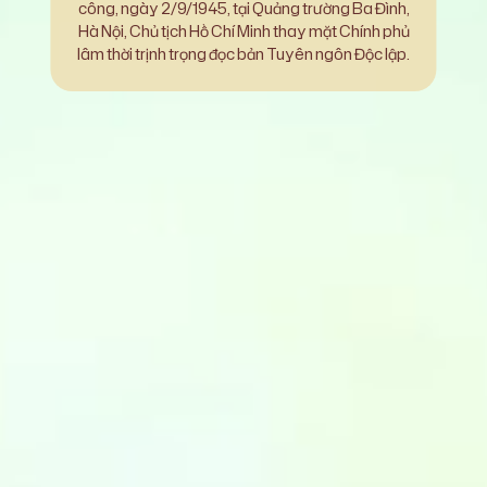
công, ngày 2/9/1945, tại Quảng trường Ba Đình,
Hà Nội, Chủ tịch Hồ Chí Minh thay mặt Chính phủ
lâm thời trịnh trọng đọc bản Tuyên ngôn Độc lập.