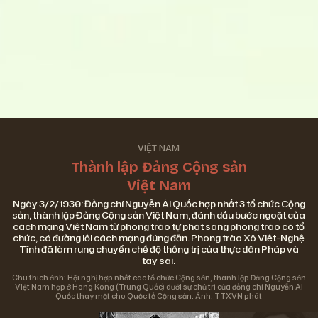
VIỆT NAM
Thành lập Đảng Cộng sản
Việt Nam
Ngày 3/2/1930: Đồng chí Nguyễn Ái Quốc hợp nhất 3 tổ chức Cộng
sản, thành lập Đảng Cộng sản Việt Nam, đánh dấu bước ngoặt của
cách mạng Việt Nam từ phong trào tự phát sang phong trào có tổ
chức, có đường lối cách mạng đúng đắn. Phong trào Xô Viết-Nghệ
Tĩnh đã làm rung chuyển chế độ thống trị của thực dân Pháp và
tay sai.
Chú thích ảnh: Hội nghị hợp nhất các tổ chức Cộng sản, thành lập Đảng Cộng sản
Việt Nam họp ở Hong Kong (Trung Quốc) dưới sự chủ trì của đồng chí Nguyễn Ái
Quốc thay mặt cho Quốc tế Cộng sản. Ảnh: TTXVN phát