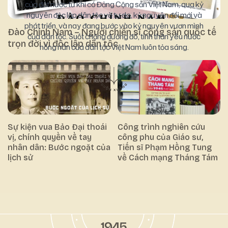
của đất nước từ khi có Đảng Cộng sản Việt Nam, qua kỷ
nguyên độc lập dân tộc và tự do, kỷ nguyên đổi mới và
phát triển, và nay đang bước vào kỷ nguyên vươn mình
Đào Chính Nam – Người chiến sĩ cộng sản quốc tế
của dân tộc. Suốt chặng đường đó, tinh thần yêu nước
trọn đời vì độc lập dân tộc
nồng nàn của dân tộc Việt Nam luôn tỏa sáng.
Sự kiện vua Bảo Đại thoái
Công trình nghiên cứu
vị, chính quyền về tay
công phu của Giáo sư,
nhân dân: Bước ngoặt của
Tiến sĩ Phạm Hồng Tung
lịch sử
về Cách mạng Tháng Tám