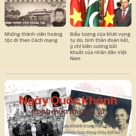
Những thành viên hoàng
Biểu tượng của khát vọng
tộc đi theo Cách mạng
tự do, tinh thần đoàn kết,
ý chí kiên cường bất
khuất của nhân dân Việt
Nam
Ngày Quốc khánh
trong mùa thu lịch sử
Chuyên trang "Ngày Quốc khánh trong mùa thu lịch
sử" là kênh báo chí dữ liệu khắc họa dòng chảy lịch sử